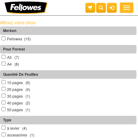
Toggle
naviga
Affinez votre choix
Merken
Fellowes (15)
Pour Format
A3 (7)
A4 (8)
Quantité De Feuilles
10 pages (6)
20 pages (4)
30 pages (1)
40 pages (2)
50 pages (1)
Type
à levier (4)
accessoires (1)