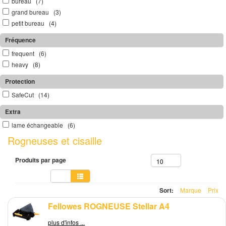
bureau (7)
grand bureau (3)
petit bureau (4)
Fréquence
frequent (6)
heavy (8)
Protection
SafeCut (14)
Extra
lame échangeable (6)
Rogneuses et cisaille
Produits par page
10
Sort:
Marque
Prix
Fellowes ROGNEUSE Stellar A4
plus d'infos ...