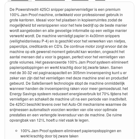
De Powershred® 425Ci snipper papiervernietiger is een premium
100% Jam Proof machine, ontwikkeld voor professioneel gebruik in
grote kantoren. Ideaal voor het plaatsen in kopieerruimtes zodat de
mogelijkheid tot versnipperen voor het hele bedrijf op de beste manier
wordt aangeboden en alle gevoelige informatie op een veilige manier
verwerkt wordt. De machine vernietigt papier in 4x30mm snippers
(veiligheidsniveau P-4) en is geschikt voor het verwerken van nietjes,
paperclips, creditcards en CD's. De continue motor zorgt ervoor dat de
machine op elk gewenst moment gebruikt kan worden, ongeacht het
aantal mensen dat u voor is gegaan, perfect voor het vernietigen van
grote volumes. Het geavanceerde 100% Jam Proof systeem elimineert
papieropstoppingen en werkt krachtig door bij zwarte taken. Samen
met de 30-32 vel paginacapaciteit en 305mm invoeropening kunt u er
zeker van zijn dat het vernietigen met deze machine snel en productief
gebeurd. De SafeSense® technologie stopt de machine onmiddellijk
wanneer handen de invoeropening raken voor meer gemoedsrust. het
Energy Savings systeem reduceert energieverbruik tot 70% tijdens het
vernietigen en schakelt de machine uit na een periode van inactiviteit.
De 425Ci beschikt tevens over het Auto-Oil mechanisme waarmee de
snijmessen automatisch voorzien worden van olie voor optimale
prestaties en een verlengde levensduur van de machine. De ruime
opvangbak van 121L hoeft u niet vaak te legen.
100% Jam Proof systeem elimineert papieropstoppingen en
werkt krachtig door bij zware taken