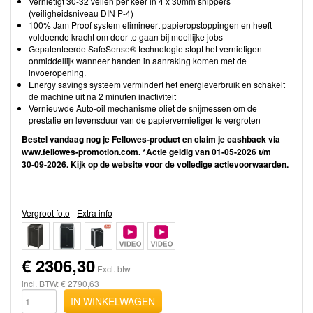
Vernietigt 30-32 vellen per keer in 4 x 30mm snippers
(veiligheidsniveau DIN P-4)
100% Jam Proof system elimineert papieropstoppingen en heeft
voldoende kracht om door te gaan bij moeilijke jobs
Gepatenteerde SafeSense® technologie stopt het vernietigen
onmiddellijk wanneer handen in aanraking komen met de
invoeropening.
Energy savings systeem vermindert het energieverbruik en schakelt
de machine uit na 2 minuten inactiviteit
Vernieuwde Auto-oil mechanisme oliet de snijmessen om de
prestatie en levensduur van de papiervernietiger te vergroten
Bestel vandaag nog je Fellowes‑product en claim je cashback via
www.fellowes-promotion.com. *Actie geldig van 01‑05‑2026 t/m
30‑09‑2026. Kijk op de website voor de volledige actievoorwaarden.
Vergroot foto
-
Extra info
€
2306,30
Excl. btw
incl. BTW: € 2790,63
IN WINKELWAGEN