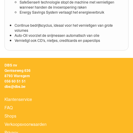
SafeSense® technologie stopt de machine met vernietigen
wanneer handen de invoeropening raken
Energy Savings System verlaagt het energieverbruik
Continue bedrijfscyclus, ideaal voor het vernietigen van grote
volumes
Auto-Oil voorziet de snijmessen automatisch van olie
Vernietigt ook CD's, nietjes, creditcards en paperclips
DBS nv
Gentseweg 636
8793 Waregem
056 60 51 51
dbs@dbs.be
Klantenservice
FAQ
Shops
Verkoopsvoorwaarden
Privacy