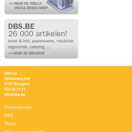
DBS nv
Gentseweg 636
8793 Waregem
056 60 51 51
dbs@dbs.be
Klantenservice
FAQ
Shops
Verkoopsvoorwaarden