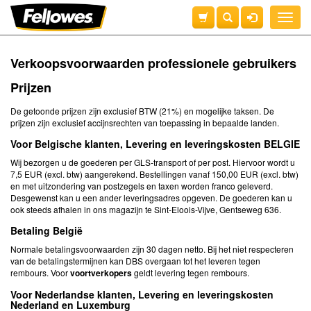
Toggle
naviga
Verkoopsvoorwaarden professionele gebruikers
Prijzen
De getoonde prijzen zijn exclusief BTW (21%) en mogelijke taksen. De
prijzen zijn exclusief accijnsrechten van toepassing in bepaalde landen.
Voor Belgische klanten, Levering en leveringskosten BELGIE
Wij bezorgen u de goederen per GLS-transport of per post. Hiervoor wordt u
7,5 EUR (excl. btw) aangerekend. Bestellingen vanaf 150,00 EUR (excl. btw)
en met uitzondering van postzegels en taxen worden franco geleverd.
Desgewenst kan u een ander leveringsadres opgeven. De goederen kan u
ook steeds afhalen in ons magazijn te Sint-Eloois-Vijve, Gentseweg 636.
Betaling België
Normale betalingsvoorwaarden zijn 30 dagen netto. Bij het niet respecteren
van de betalingstermijnen kan DBS overgaan tot het leveren tegen
rembours. Voor
voortverkopers
geldt levering tegen rembours.
Voor Nederlandse klanten,
Levering en leveringskosten
Nederland en Luxemburg