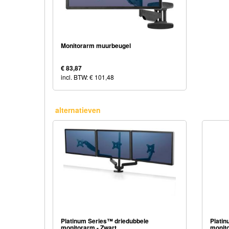
Monitorarm muurbeugel
€ 83,87
incl. BTW: € 101,48
alternatieven
Platinum Series™ driedubbele
Platin
monitorarm - Zwart
monit