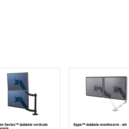
um Series™ dubbele verticale
Eppa™ dubbele monitorarm - wit
orarm