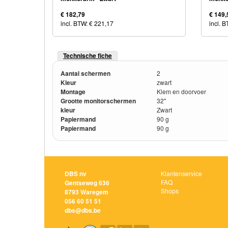
€ 182,79
€ 149,
incl. BTW: € 221,17
incl. 
Technische fiche
Aantal schermen
2
Kleur
zwart
Montage
Klem en doorvoer
Grootte monitorschermen
32"
kleur
Zwart
Papiermand
90 g
Papiermand
90 g
DBS nv
Klantenservice
FAQ
Gentseweg 636
Shops
8793 Waregem
056 60 51 51
dbs@dbs.be