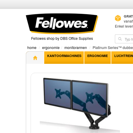
GRAT
vanaf
Enkel leve
Fellowes shop by DBS Office Supplies
home
ergonomie
monitorarmen
Platinum Series™ dubbel
KANTOORMACHINES
ERGONOMIE
LUCHTREIN