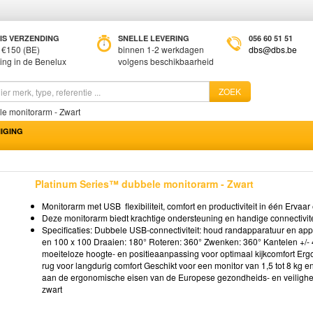
IS VERZENDING
SNELLE LEVERING
056 60 51 51
 €150 (BE)
binnen 1-2 werkdagen
dbs@dbs.be
ring in de Benelux
volgens beschikbaarheid
ZOEK
e monitorarm - Zwart
IGING
Platinum Series™ dubbele monitorarm - Zwart
Monitorarm met USB  flexibiliteit, comfort en productiviteit in één Erv
Deze monitorarm biedt krachtige ondersteuning en handige connectivite
Specificaties: Dubbele USB-connectiviteit: houd randapparatuur en app
en 100 x 100 Draaien: 180° Roteren: 360° Zwenken: 360° Kantelen +/
moeiteloze hoogte- en positieaanpassing voor optimaal kijkcomfort Er
rug voor langdurig comfort Geschikt voor een monitor van 1,5 tot 8 kg en
aan de ergonomische eisen van de Europese gezondheids- en veilighe
zwart