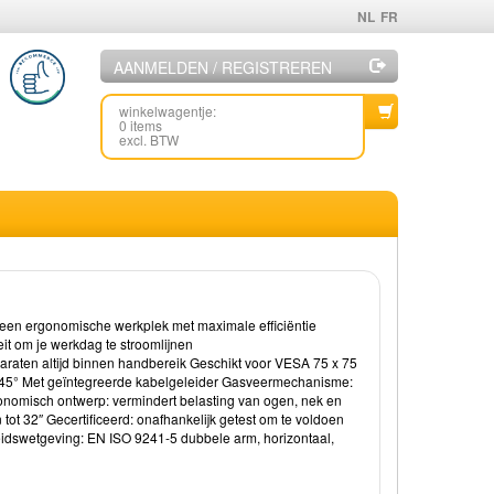
NL
FR
AANMELDEN / REGISTREREN
winkelwagentje:
0 items
excl. BTW
aar een ergonomische werkplek met maximale efficiëntie
it om je werkdag te stroomlijnen
araten altijd binnen handbereik Geschikt voor VESA 75 x 75
- 45° Met geïntegreerde kabelgeleider Gasveermechanisme:
gonomisch ontwerp: vermindert belasting van ogen, nek en
 tot 32″ Gecertificeerd: onafhankelijk getest om te voldoen
idswetgeving: EN ISO 9241-5 dubbele arm, horizontaal,