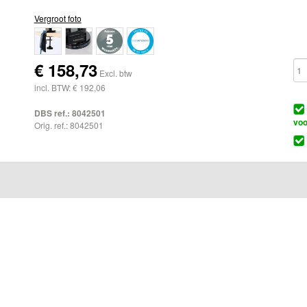
Vergroot foto
€
158,73
Excl. btw
incl. BTW: € 192,06
DBS ref.:
8042501
voo
Orig. ref.: 8042501