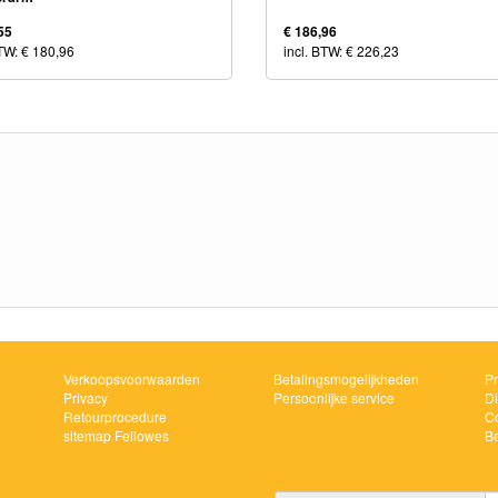
55
€ 186,96
BTW: € 180,96
incl. BTW: € 226,23
Verkoopsvoorwaarden
Betalingsmogelijkheden
Pr
Privacy
Persoonlijke service
Di
Retourprocedure
Co
sitemap Fellowes
B