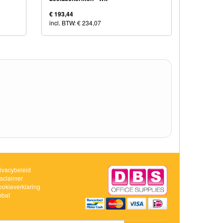
€ 193,44
incl. BTW: € 234,07
ivacybeleid
sclaimer
okieverklaring
ebat